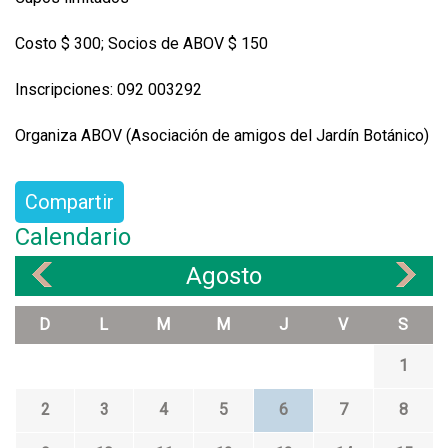
Costo $ 300; Socios de ABOV $ 150
Inscripciones: 092 003292
Organiza ABOV (Asociación de amigos del Jardín Botánico)
Compartir
Calendario
Agosto
«
»
D
L
M
M
J
V
S
1
2
3
4
5
6
7
8