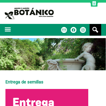
Jump to navigation
B
m
f
u
s
c
a
r
Entrega de semillas