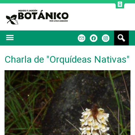
Jump to navigation
B
m
f
u
s
c
Charla de "Orquídeas Nativas"
a
r