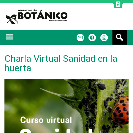
Jump to navigation
B
m
f
u
s
c
Charla Virtual Sanidad en la
a
huerta
r