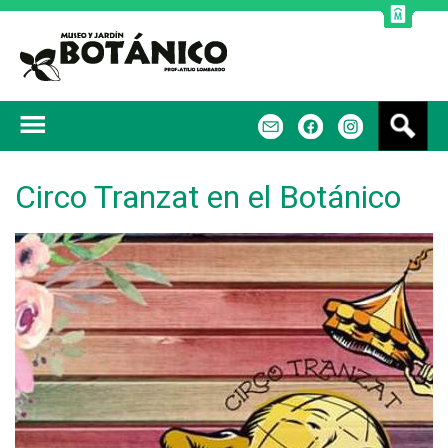
Jump to navigation
B
m
f
u
s
c
Circo Tranzat en el Botánico
a
r