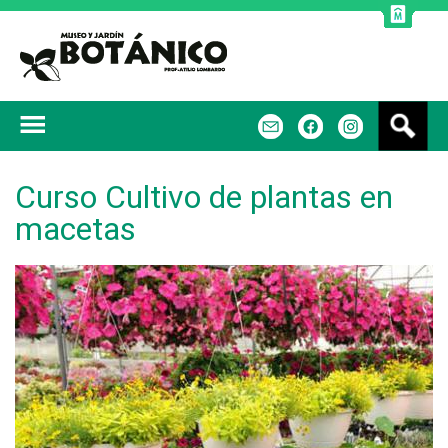
Jump to navigation
B
m
f
u
s
c
Curso Cultivo de plantas en
a
macetas
r