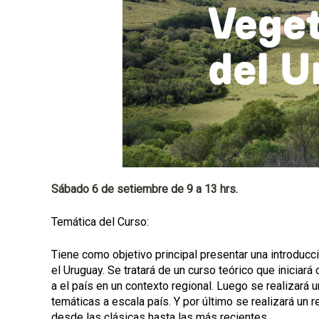
a
l
Sábado 6 de setiembre de 9 a 13 hrs.
Temática del Curso:
Tiene como objetivo principal presentar una introducc
el Uruguay. Se tratará de un curso teórico que iniciar
a el país en un contexto regional. Luego se realizará 
temáticas a escala país. Y por último se realizará un r
desde las clásicas hasta las más recientes.