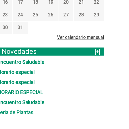
16
17
18
19
20
21
22
23
24
25
26
27
28
29
30
31
Ver calendario mensual
Novedades
[+]
ncuentro Saludable
orario especial
orario especial
HORARIO ESPECIAL
ncuentro Saludable
eria de Plantas