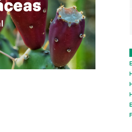
E
H
H
E
F