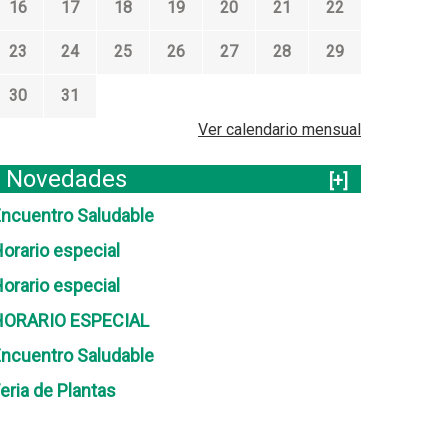
16
17
18
19
20
21
22
23
24
25
26
27
28
29
30
31
Ver calendario mensual
Novedades
[+]
ncuentro Saludable
orario especial
orario especial
HORARIO ESPECIAL
ncuentro Saludable
eria de Plantas