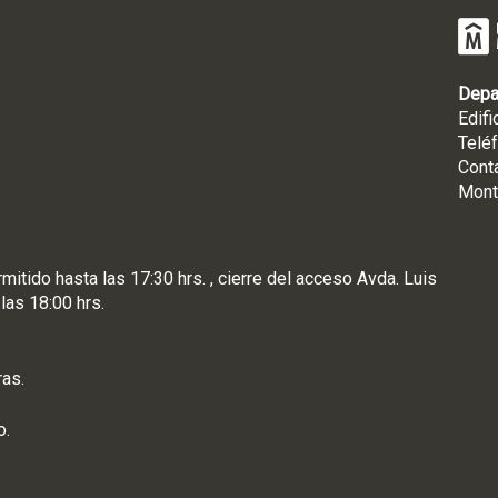
Depa
Edifi
Telé
Cont
Mont
rmitido hasta las 17:30 hrs. , cierre del acceso Avda. Luis
 las 18:00 hrs.
ras.
o.