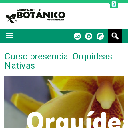
Jump to navigation
B
m
f
u
s
c
Curso presencial Orquídeas
a
Nativas
r