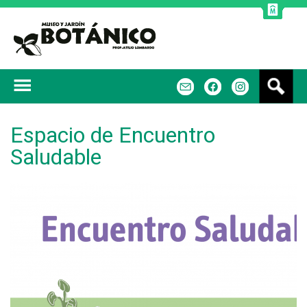
Jump to navigation
B
m
f
u
s
c
Espacio de Encuentro
a
Saludable
r