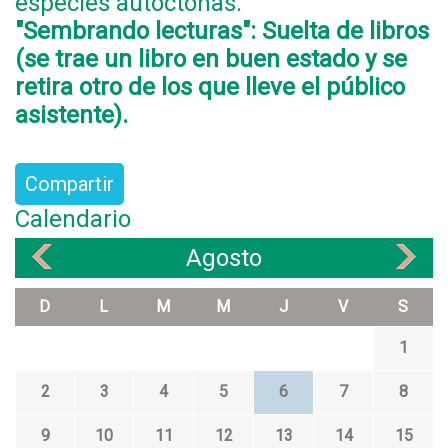
especies autóctonas.
"Sembrando lecturas": Suelta de libros
(se trae un libro en buen estado y se
retira otro de los que lleve el público
asistente).
Compartir
Calendario
Agosto
«
»
D
L
M
M
J
V
S
1
2
3
4
5
6
7
8
9
10
11
12
13
14
15