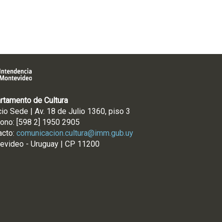
rtamento de Cultura
cio Sede | Av. 18 de Julio 1360, piso 3
fono: [598 2] 1950 2905
acto:
comunicacion.cultura@imm.gub.uy
evideo - Uruguay | CP 11200