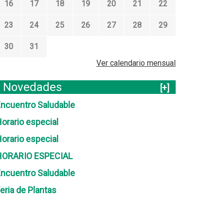
16
17
18
19
20
21
22
23
24
25
26
27
28
29
30
31
Ver calendario mensual
Novedades
[+]
ncuentro Saludable
orario especial
orario especial
HORARIO ESPECIAL
ncuentro Saludable
eria de Plantas