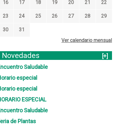
16
17
18
19
20
21
22
23
24
25
26
27
28
29
30
31
Ver calendario mensual
Novedades
[+]
ncuentro Saludable
orario especial
orario especial
HORARIO ESPECIAL
ncuentro Saludable
eria de Plantas