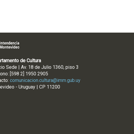
rtamento de Cultura
cio Sede | Av. 18 de Julio 1360, piso 3
fono: [598 2] 1950 2905
acto:
comunicacion.cultura@imm.gub.uy
evideo - Uruguay | CP 11200