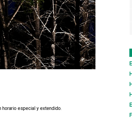
E
H
H
E
n horario especial y extendido.
F