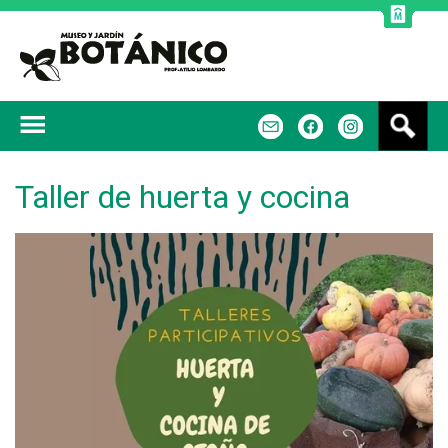
Jump to navigation
B
m
f
u
s
c
Taller de huerta y cocina
a
r