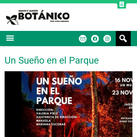
Jump to navigation
B
m
f
u
s
c
Un Sueño en el Parque
a
r