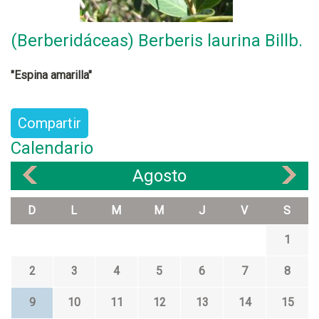
(Berberidáceas) Berberis laurina Billb.
"Espina amarilla"
Compartir
Calendario
Agosto
«
»
D
L
M
M
J
V
S
1
2
3
4
5
6
7
8
9
10
11
12
13
14
15