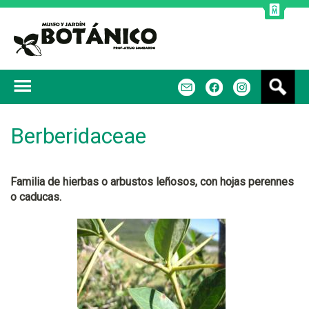
Jump to navigation
B
m
f
u
s
c
Berberidaceae
a
r
Familia de hierbas o arbustos leñosos, con hojas perennes
o caducas.