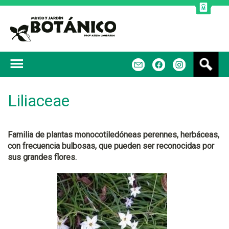
Jump to navigation
B
m
f
u
s
c
Liliaceae
a
r
Familia de plantas monocotiledóneas perennes, herbáceas,
con frecuencia bulbosas, que pueden ser reconocidas por
sus grandes flores.