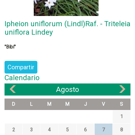
Ipheion uniflorum (Lindl)Raf. - Triteleia
uniflora Lindey
"Bibí"
Compartir
Calendario
Agosto
«
»
D
L
M
M
J
V
S
1
2
3
4
5
6
7
8