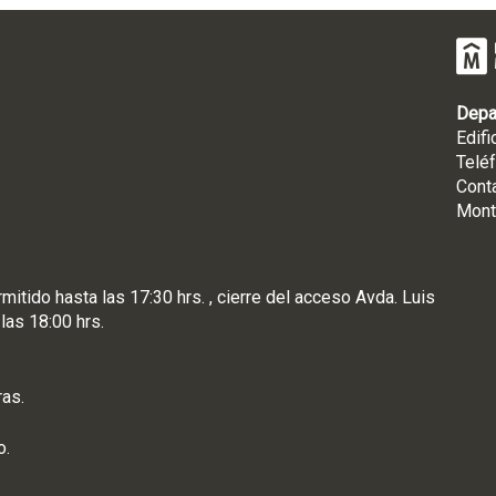
Depa
Edifi
Telé
Cont
Mont
rmitido hasta las 17:30 hrs. , cierre del acceso Avda. Luis
 las 18:00 hrs.
ras.
o.