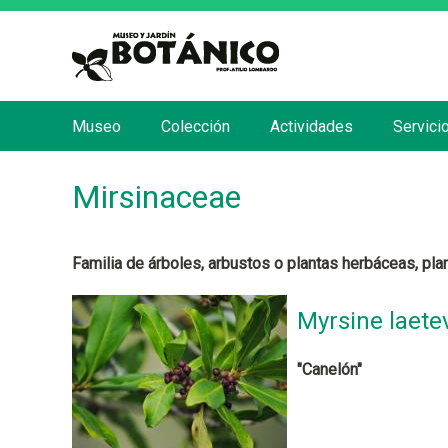
Museo
Colección
Actividades
Servici
M
e
Mirsinaceae
n
ú
p
Familia de árboles, arbustos o plantas herbáceas, pla
r
i
Myrsine laete
n
c
"Canelón"
i
p