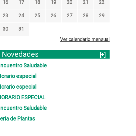
16
17
18
19
20
21
22
23
24
25
26
27
28
29
30
31
Ver calendario mensual
Novedades
[+]
ncuentro Saludable
orario especial
orario especial
HORARIO ESPECIAL
ncuentro Saludable
eria de Plantas