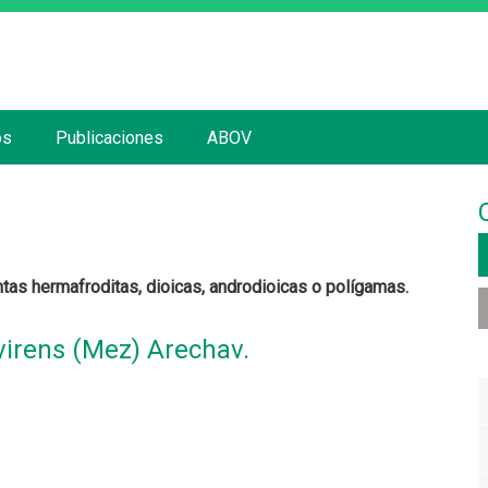
Jump to navigation
os
Publicaciones
ABOV
ntas hermafroditas, dioicas, androdioicas o polígamas.
virens (Mez) Arechav.