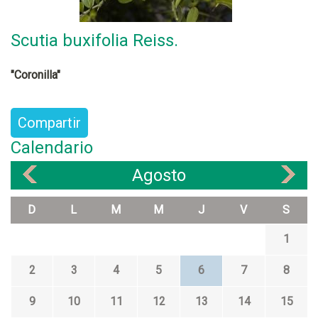
Scutia buxifolia Reiss.
"Coronilla"
Compartir
Calendario
Agosto
«
»
D
L
M
M
J
V
S
1
2
3
4
5
6
7
8
9
10
11
12
13
14
15