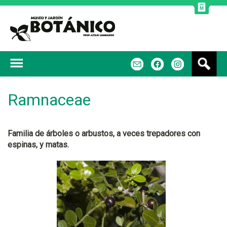
Jump to navigation
B
m
f
u
s
c
Ramnaceae
a
r
Familia de árboles o arbustos, a veces trepadores con
espinas, y matas.