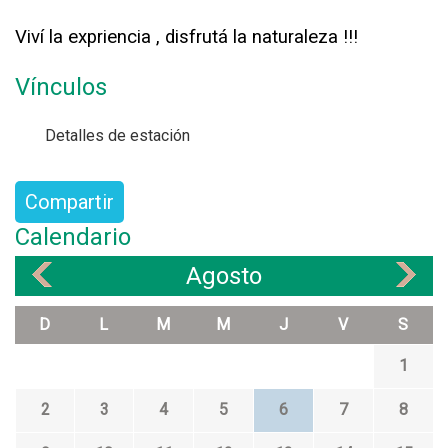
Viví la expriencia , disfrutá la naturaleza !!!
Vínculos
Detalles de estación
Compartir
Calendario
Agosto
«
»
D
L
M
M
J
V
S
1
2
3
4
5
6
7
8