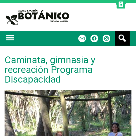
Jump to navigation
B
m
f
u
s
c
Caminata, gimnasia y
a
recreación Programa
r
Discapacidad