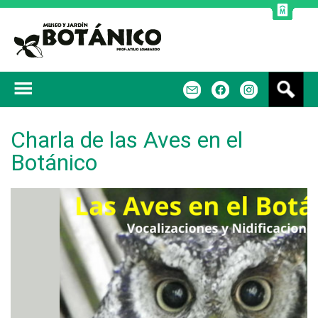
Jump to navigation
B
m
f
u
s
c
Charla de las Aves en el
a
Botánico
r