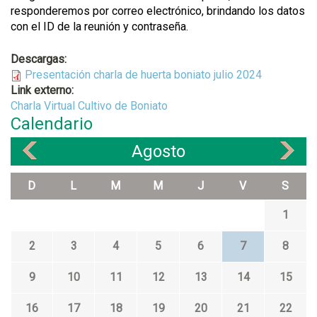
responderemos por correo electrónico, brindando los datos
con el ID de la reunión y contraseña.
Descargas:
Presentación charla de huerta boniato julio 2024
Link externo:
Charla Virtual Cultivo de Boniato
Calendario
Agosto
«
»
D
L
M
M
J
V
S
1
2
3
4
5
6
7
8
9
10
11
12
13
14
15
16
17
18
19
20
21
22