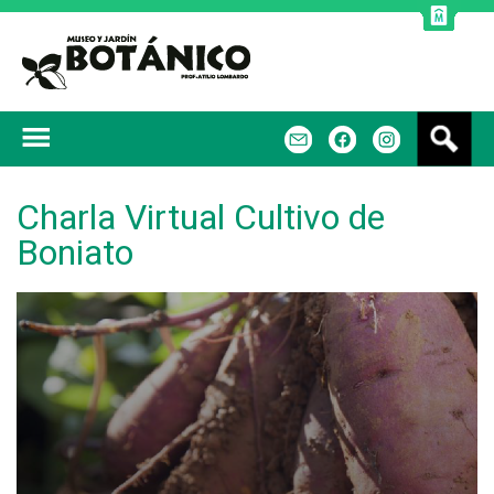
Jump to navigation
B
m
f
u
s
c
Charla Virtual Cultivo de
a
Boniato
r