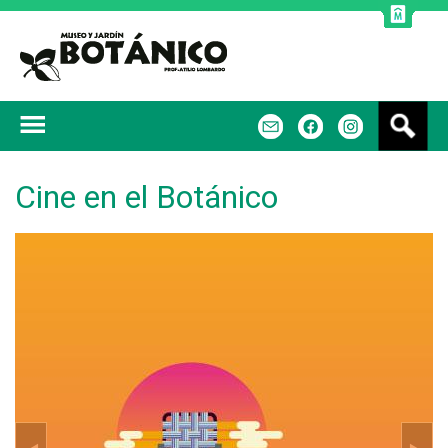
Jump to navigation
B
m
f
u
s
c
Cine en el Botánico
a
r