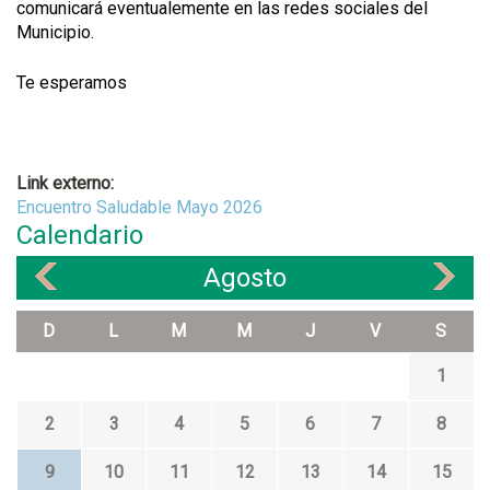
comunicará eventualemente en las redes sociales del
Municipio.
Te esperamos
Link externo:
Encuentro Saludable Mayo 2026
Calendario
Agosto
«
»
D
L
M
M
J
V
S
1
2
3
4
5
6
7
8
9
10
11
12
13
14
15