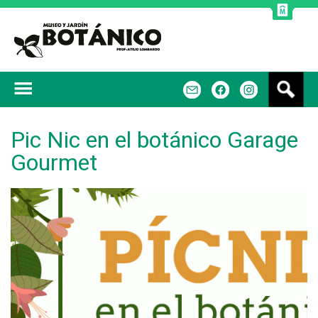
Jump to navigation
B
m
f
u
s
c
Pic Nic en el botánico Garage
a
Gourmet
r