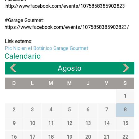
:http://www.facebook.com/events/1075858385902823
#Garage Gourmet:
https://www.facebook.com/events/1075858385902823/
Link externo:
Pic Nic en el Botánico Garage Gourmet
Calendario
Agosto
«
»
D
L
M
M
J
V
S
1
2
3
4
5
6
7
8
9
10
11
12
13
14
15
16
17
18
19
20
21
22