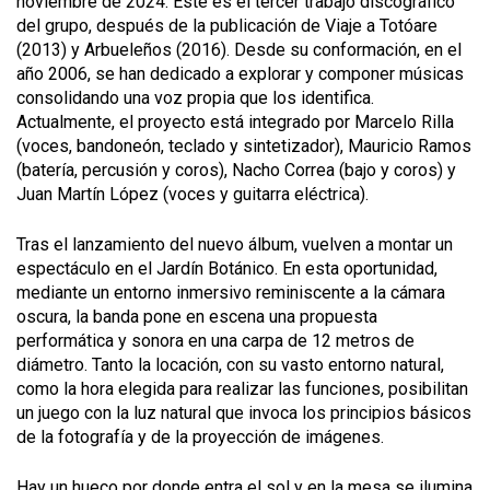
noviembre de 2024. Este es el tercer trabajo discográfico
del grupo, después de la publicación de Viaje a Totóare
(2013) y Arbueleños (2016). Desde su conformación, en el
año 2006, se han dedicado a explorar y componer músicas
consolidando una voz propia que los identifica.
Actualmente, el proyecto está integrado por Marcelo Rilla
(voces, bandoneón, teclado y sintetizador), Mauricio Ramos
(batería, percusión y coros), Nacho Correa (bajo y coros) y
Juan Martín López (voces y guitarra eléctrica).
Tras el lanzamiento del nuevo álbum, vuelven a montar un
espectáculo en el Jardín Botánico. En esta oportunidad,
mediante un entorno inmersivo reminiscente a la cámara
oscura, la banda pone en escena una propuesta
performática y sonora en una carpa de 12 metros de
diámetro. Tanto la locación, con su vasto entorno natural,
como la hora elegida para realizar las funciones, posibilitan
un juego con la luz natural que invoca los principios básicos
de la fotografía y de la proyección de imágenes.
Hay un hueco por donde entra el sol y en la mesa se ilumina