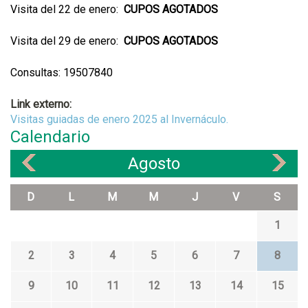
Visita del 22 de enero:
CUPOS AGOTADOS
Visita del 29 de enero:
CUPOS AGOTADOS
Consultas: 19507840
Link externo:
Visitas guiadas de enero 2025 al Invernáculo.
Calendario
Agosto
«
»
D
L
M
M
J
V
S
1
2
3
4
5
6
7
8
9
10
11
12
13
14
15