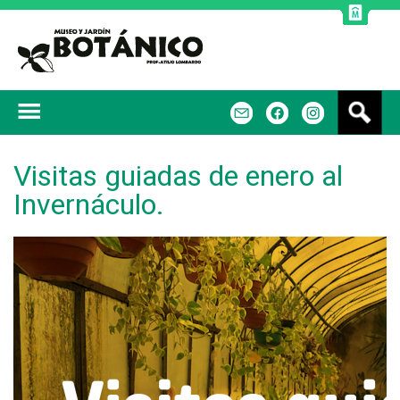
Jump to navigation
B
m
f
u
s
c
Visitas guiadas de enero al
a
Invernáculo.
r