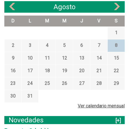
g
F
Agosto
í
«
»
e
a
r
F
D
L
M
M
J
V
S
i
l
a
o
1
d
r
e
a
2
3
4
5
6
7
8
P
l
l
"
9
10
11
12
13
14
15
a
p
n
r
16
17
18
19
20
21
22
t
e
a
s
23
24
25
26
27
28
29
s
e
n
30
31
c
Ver calendario mensual
i
a
Novedades
[+]
l