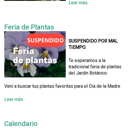
Leer más
s
o
b
r
Feria de Plantas
e
C
u
SUSPENDIDO POR MAL
r
TIEMPO.
s
o
Te esperamos a la
d
tradicional feria de plantas
e
del Jardín Botánico.
"
M
Vení a buscar tus plantas favoritas para el Día de la Madre
o
r
Leer más
s
f
o
o
b
l
r
o
Calendario
e