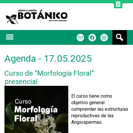
Jump to navigation
B
m
f
u
s
c
Agenda - 17.05.2025
a
r
Curso de "Morfología Floral"
presencial
El curso tiene como
objetivo general
comprender las estructuras
reproductivas de las
Angiospermas.