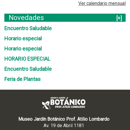
i
Ver calendario mensual
o
a
Novedades
[+]
l
I
Encuentro Saludable
n
Horario especial
v
e
Horario especial
r
n
HORARIO ESPECIAL
á
Encuentro Saludable
c
u
Feria de Plantas
l
o
.
Museo Jardín Botánico Prof. Atilio Lombardo
Av. 19 de Abril 1181