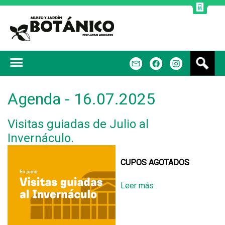
Jump to navigation
B
m
f
u
s
c
Agenda - 16.07.2025
a
r
Visitas guiadas de Julio al
Invernáculo.
CUPOS AGOTADOS
Leer más
s
o
b
r