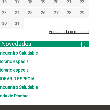
16
17
18
19
20
21
22
23
24
25
26
27
28
29
30
31
Ver calendario mensual
Novedades
[+]
ncuentro Saludable
orario especial
orario especial
HORARIO ESPECIAL
ncuentro Saludable
eria de Plantas