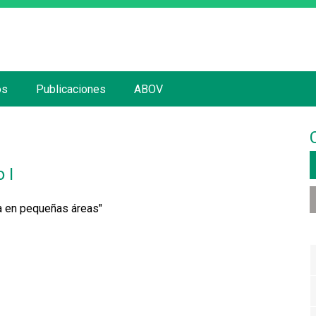
Jump to navigation
os
Publicaciones
ABOV
 I
ra en pequeñas áreas"