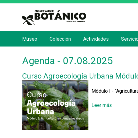
Museo
Colección
Actividades
Servici
M
e
Agenda - 07.08.2025
n
ú
Curso Agroecología Urbana Módulo
p
r
Módulo I - "Agricultu
i
n
Leer más
s
c
o
b
i
r
p
e