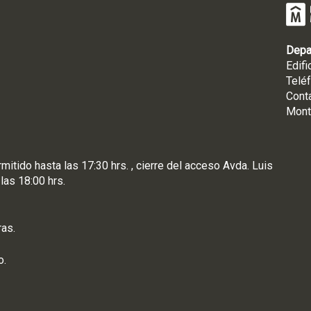
Depa
Edifi
Telé
Cont
Mont
rmitido hasta las 17:30 hrs. , cierre del acceso Avda. Luis
 las 18:00 hrs.
ras.
o.