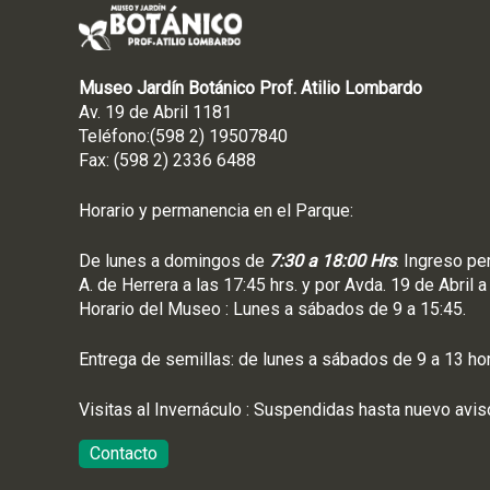
n
a
M
Museo Jardín Botánico Prof. Atilio Lombardo
ó
Av. 19 de Abril 1181
d
Teléfono:(598 2) 19507840
u
Fax: (598 2) 2336 6488
l
o
Horario y permanencia en el Parque:
I
De lunes a domingos de
7:30 a 18:00 Hrs
. Ingreso pe
A. de Herrera a las 17:45 hrs. y por Avda. 19 de Abril a
Horario del Museo : Lunes a sábados de 9 a 15:45.
Entrega de semillas: de lunes a sábados de 9 a 13 ho
Visitas al Invernáculo : Suspendidas hasta nuevo avis
Contacto