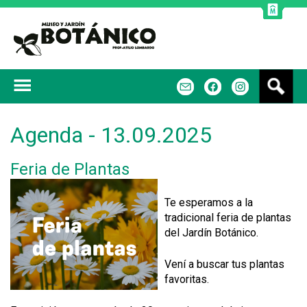
Jump to navigation
B
m
f
u
s
c
Agenda - 13.09.2025
a
r
Feria de Plantas
Te esperamos a la
tradicional feria de plantas
del Jardín Botánico.
Vení a buscar tus plantas
favoritas.