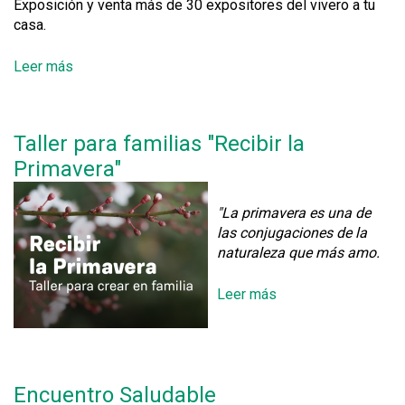
Exposición y venta más de 30 expositores del vivero a tu
casa.
Leer más
s
o
b
r
Taller para familias "Recibir la
e
Primavera"
F
e
r
"La primavera es una de
i
las conjugaciones de la
a
naturaleza que más amo.
d
e
Leer más
s
P
o
l
b
a
r
n
e
t
Encuentro Saludable
T
a