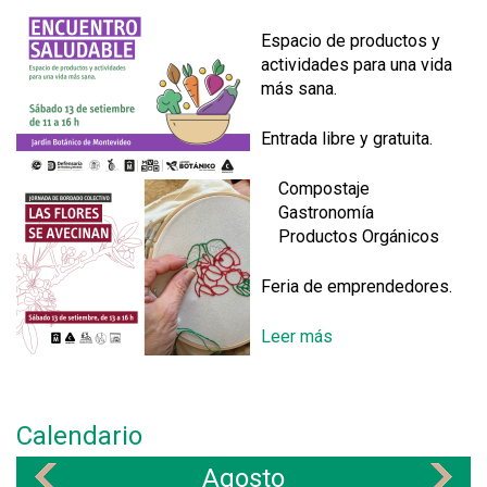
a
s
l
Espacio de productos y
l
actividades para una vida
e
más sana.
r
p
Entrada libre y gratuita.
a
r
Compostaje
a
Gastronomía
f
Productos Orgánicos
a
m
Feria de emprendedores.
i
l
Leer más
s
i
o
a
b
s
r
"
Calendario
e
R
E
e
Agosto
«
»
n