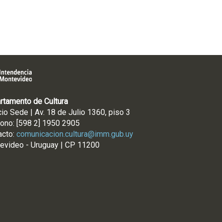
rtamento de Cultura
cio Sede | Av. 18 de Julio 1360, piso 3
fono: [598 2] 1950 2905
acto:
comunicacion.cultura@imm.gub.uy
evideo - Uruguay | CP 11200