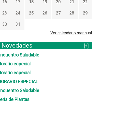
16
17
18
19
20
21
22
23
24
25
26
27
28
29
30
31
Ver calendario mensual
Novedades
[+]
ncuentro Saludable
orario especial
orario especial
HORARIO ESPECIAL
ncuentro Saludable
eria de Plantas