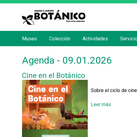
Museo
Colección
Actividades
Servici
M
e
Agenda - 09.01.2026
n
ú
Cine en el Botánico
p
r
Sobre el ciclo de cin
i
n
Leer más
s
c
o
b
i
r
p
e