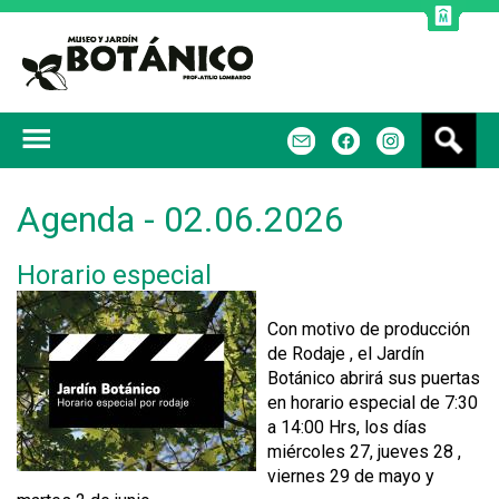
Jump to navigation
B
m
f
u
s
c
Agenda - 02.06.2026
a
r
Horario especial
Con motivo de producción
de Rodaje , el Jardín
Botánico abrirá sus puertas
en horario especial de 7:30
a 14:00 Hrs, los días
miércoles 27, jueves 28 ,
viernes 29 de mayo y