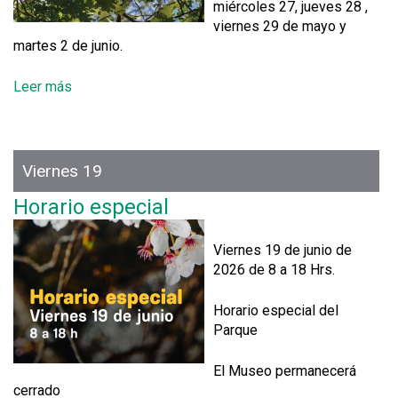
miércoles 27, jueves 28 ,
viernes 29 de mayo y
martes 2 de junio.
Leer más
s
o
b
r
e
Viernes 19
H
Horario especial
o
r
a
Viernes 19 de junio de
r
2026 de 8 a 18 Hrs.
i
o
Horario especial del
e
Parque
s
p
El Museo permanecerá
e
cerrado