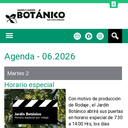
Jump to navigation
B
m
f
u
s
c
Agenda - 06.2026
a
r
Martes 2
Horario especial
Con motivo de producción
de Rodaje , el Jardín
Botánico abrirá sus puertas
en horario especial de 7:30
a 14:00 Hrs, los días