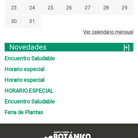
i
23
24
25
26
27
28
29
a
l
30
31
Ver calendario mensual
Novedades
[+]
Encuentro Saludable
Horario especial
Horario especial
HORARIO ESPECIAL
Encuentro Saludable
Feria de Plantas