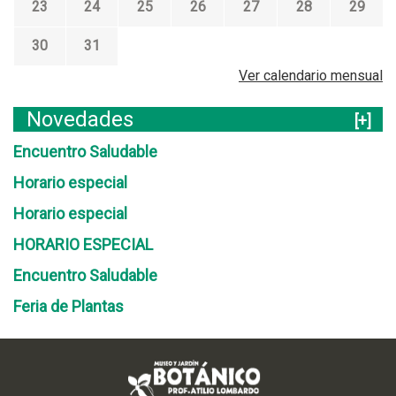
m
23
f
24
25
26
27
28
29
n
a
a
e
i
s
r
30
b
31
c
-
z
r
o
O
Ver calendario mensual
o
e
c
2
r
t
Novedades
0
[+]
o
u
1
2
Encuentro Saludable
b
4
0
r
Horario especial
1
e
4
Horario especial
HORARIO ESPECIAL
Encuentro Saludable
Feria de Plantas