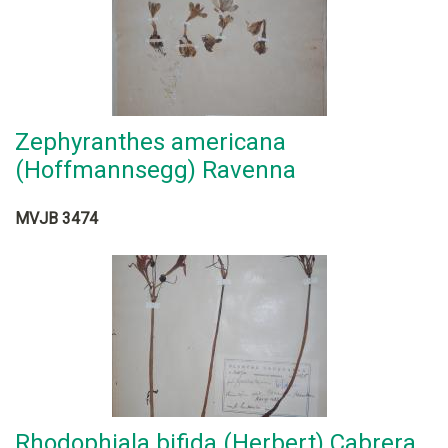
Zephyranthes americana
(Hoffmannsegg) Ravenna
MVJB 3474
Rhodophiala bifida (Herbert) Cabrera