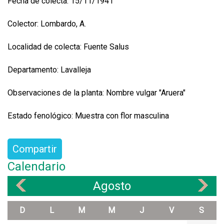
Fecha de colecta: 15/11/1941
Colector: Lombardo, A.
Localidad de colecta: Fuente Salus
Departamento: Lavalleja
Observaciones de la planta: Nombre vulgar "Aruera"
Estado fenológico: Muestra con flor masculina
Compartir
Calendario
Agosto
«
»
D
L
M
M
J
V
S