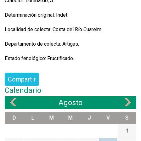
Colector: Lombardo, A.
Determinación original: Indet.
Localidad de colecta: Costa del Río Cuareim.
Departamento de colecta: Artigas.
Estado fenológico: Fructificado.
Compartir
Calendario
Agosto
«
»
D
L
M
M
J
V
S
1