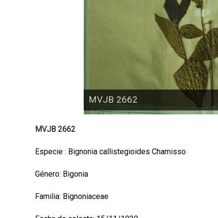
a
l
MVJB 2662
MVJB 2662
Especie : Bignonia callistegioides Chamisso
Género: Bigonia
Familia: Bignoniaceae