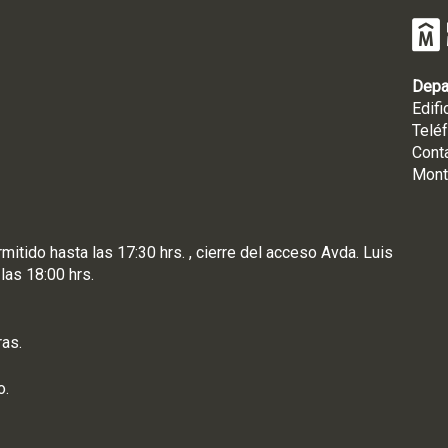
Depa
Edifi
Telé
Cont
Mont
rmitido hasta las 17:30 hrs. , cierre del acceso Avda. Luis
 las 18:00 hrs.
ras.
o.