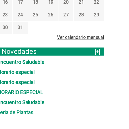
16
17
18
19
20
21
22
23
24
25
26
27
28
29
30
31
Ver calendario mensual
Novedades
[+]
ncuentro Saludable
orario especial
orario especial
HORARIO ESPECIAL
ncuentro Saludable
eria de Plantas