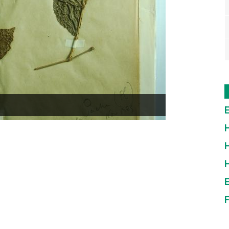
E
H
H
E
F