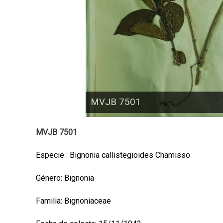
a
l
MVJB 7501
MVJB 7501
Especie : Bignonia callistegioides Chamisso
Género: Bignonia
Familia: Bignoniaceae