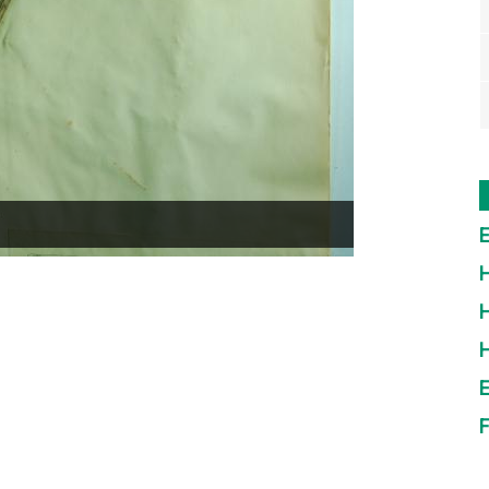
E
H
H
E
F