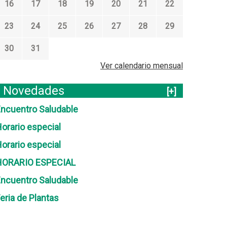
16
17
18
19
20
21
22
23
24
25
26
27
28
29
30
31
Ver calendario mensual
Novedades
[+]
ncuentro Saludable
orario especial
orario especial
HORARIO ESPECIAL
ncuentro Saludable
eria de Plantas