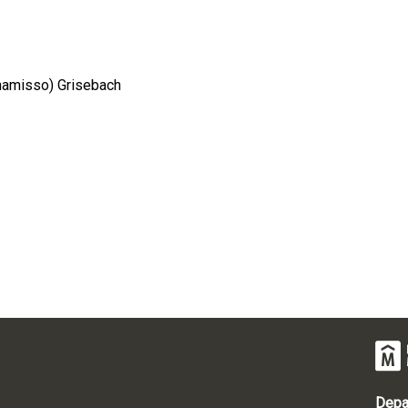
Chamisso) Grisebach
Depa