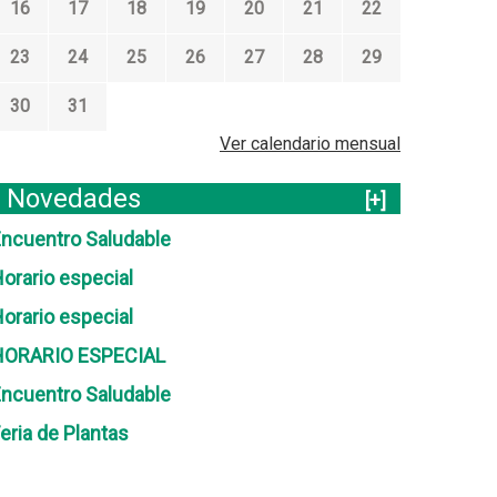
16
17
18
19
20
21
22
23
24
25
26
27
28
29
30
31
Ver calendario mensual
Novedades
[+]
ncuentro Saludable
orario especial
orario especial
HORARIO ESPECIAL
ncuentro Saludable
eria de Plantas