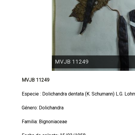
a
l
MVJB 11249
MVJB 11249
Especie : Dolichandra dentata (K. Schumann) L.G. Loh
Género: Dolichandra
Familia: Bignoniaceae