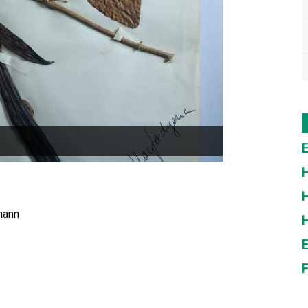
E
H
H
mann
E
F