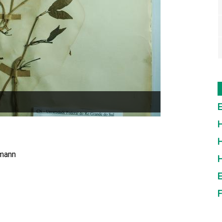
E
H
H
hmann
E
F