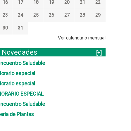
16
17
18
19
20
21
22
23
24
25
26
27
28
29
30
31
Ver calendario mensual
Novedades
[+]
ncuentro Saludable
orario especial
orario especial
HORARIO ESPECIAL
ncuentro Saludable
eria de Plantas