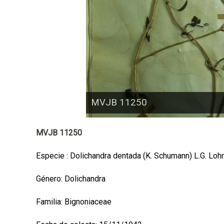
a
l
MVJB 11250
MVJB 11250
Especie : Dolichandra dentada (K. Schumann) L.G. Lo
Género: Dolichandra
Familia: Bignoniaceae