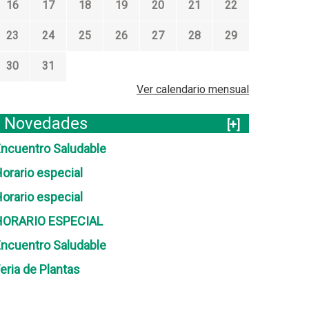
16
17
18
19
20
21
22
23
24
25
26
27
28
29
30
31
Ver calendario mensual
Novedades
[+]
ncuentro Saludable
orario especial
orario especial
HORARIO ESPECIAL
ncuentro Saludable
eria de Plantas