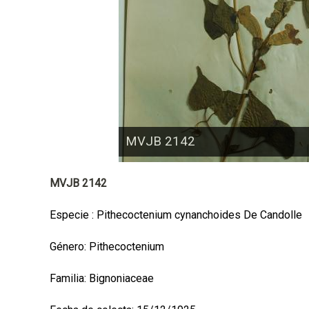
a
l
MVJB 2142
MVJB 2142
Especie : Pithecoctenium cynanchoides De Candolle
Género: Pithecoctenium
Familia: Bignoniaceae