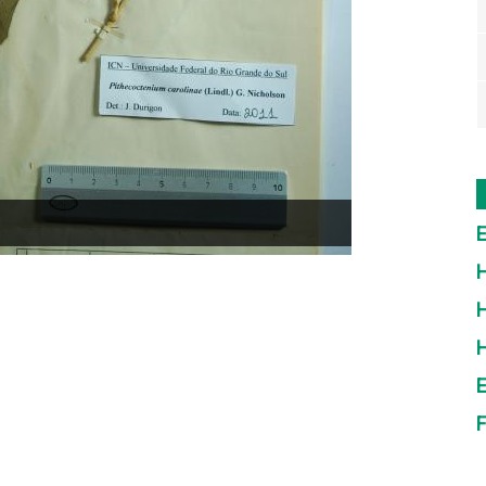
E
H
H
E
F