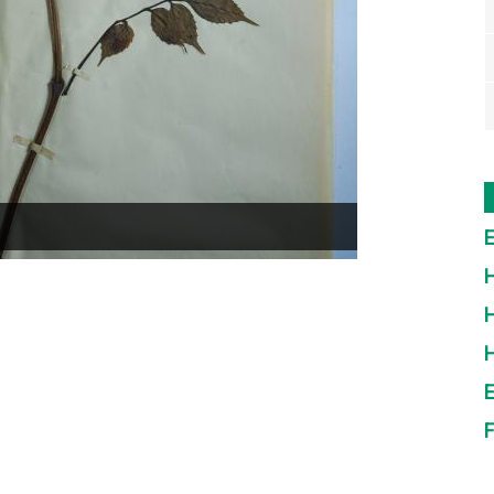
E
H
H
E
F