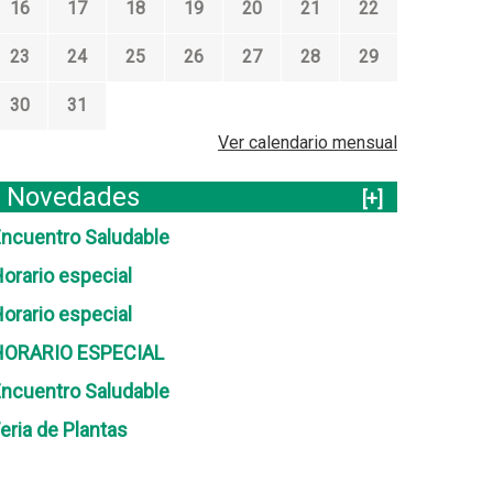
16
17
18
19
20
21
22
23
24
25
26
27
28
29
30
31
Ver calendario mensual
Novedades
[+]
ncuentro Saludable
orario especial
orario especial
HORARIO ESPECIAL
ncuentro Saludable
eria de Plantas