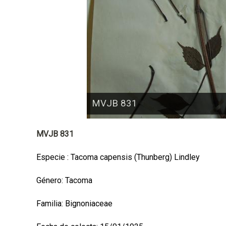
a
l
MVJB 831
MVJB 831
Especie : Tacoma capensis (Thunberg) Lindley
Género: Tacoma
Familia: Bignoniaceae