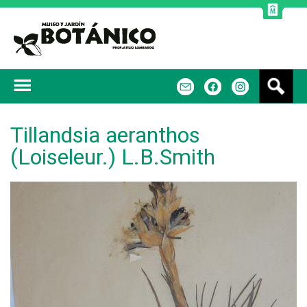
Jump to navigation
B
m
f
u
s
c
Tillandsia aeranthos
a
(Loiseleur.) L.B.Smith
r