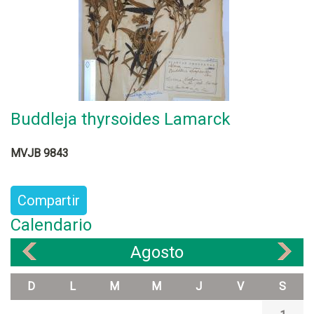
Buddleja thyrsoides Lamarck
MVJB 9843
Compartir
Calendario
Agosto
«
»
D
L
M
M
J
V
S