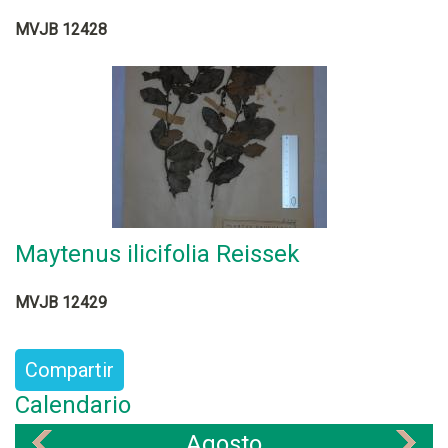
MVJB 12428
Maytenus ilicifolia Reissek
MVJB 12429
Compartir
Calendario
Agosto
«
»