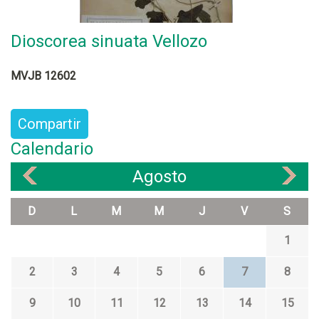
Dioscorea sinuata Vellozo
MVJB 12602
Compartir
Calendario
Agosto
«
»
D
L
M
M
J
V
S
1
2
3
4
5
6
7
8
9
10
11
12
13
14
15