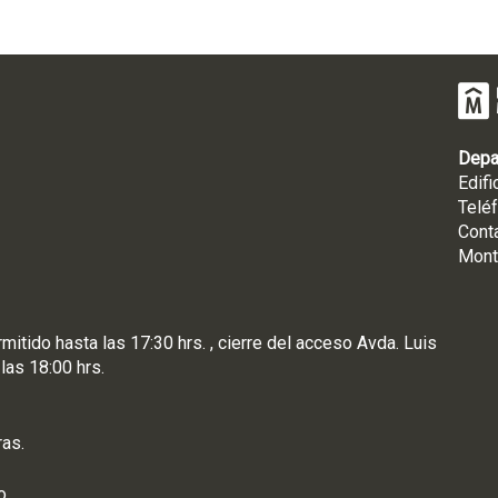
Depa
Edifi
Telé
Cont
Mont
rmitido hasta las 17:30 hrs. , cierre del acceso Avda. Luis
 las 18:00 hrs.
ras.
o.