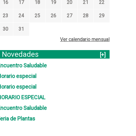
16
17
18
19
20
21
22
23
24
25
26
27
28
29
30
31
Ver calendario mensual
Novedades
[+]
ncuentro Saludable
orario especial
orario especial
HORARIO ESPECIAL
ncuentro Saludable
eria de Plantas