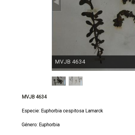
a
l
MVJB 4634
MVJB 4634
Especie: Euphorbia cespitosa Lamarck
Género: Euphorbia