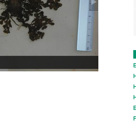
E
H
H
E
F